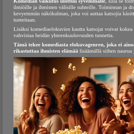
Komedian vaikutus ulottuu syvemmälle
, sillä se to
ilmiöille ja ihmisten välisille suhteille. Toiminnan ja 
kevyemmän näkökulman, joka voi auttaa katsojia käsi
tunteitaan.
Lisäksi komediaelokuvien kautta katsojat voivat kokea 
vahvistaa heidän yhteenkuuluvuuden tunnetta.
Tämä tekee komediasta elokuvagenren, joka ei aino
rikastuttaa ihmisten elämää
lisäämällä siihen naurua 