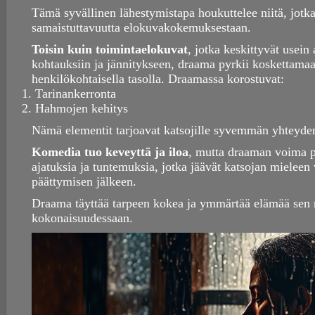
Tämä syvällinen lähestymistapa houkuttelee niitä, jotka 
samaistuttavuutta elokuvakokemuksestaan.
Toisin kuin toimintaelokuvat
, jotka keskittyvät usein 
kohtauksiin ja jännitykseen, draama pyrkii koskettamaa
henkilökohtaisella tasolla. Draamassa korostuvat:
Tarinankerronta
Hahmojen kehitys
Nämä elementit tarjoavat katsojille syvemmän yhteyd
Komedia tuo keveyttä ja iloa
, mutta draaman voima pi
ajatuksia ja tuntemuksia, jotka jäävät katsojan mieleen
päättymisen jälkeen.
Draama täyttää tarpeen kokea ja ymmärtää elämää sen 
kokonaisuudessaan.