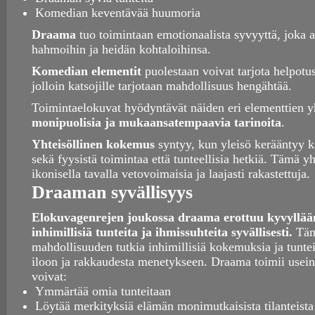
Komedian keventävää huumoria
Draama
tuo toimintaan emotionaalista syvyyttä, joka 
hahmoihin ja heidän kohtaloihinsa.
Komedian elementit
puolestaan voivat tarjota helpotust
jolloin katsojille tarjotaan mahdollisuus hengähtää.
Toimintaelokuvat hyödyntävät näiden eri elementtien 
monipuolisia ja mukaansatempaavia tarinoita
.
Yhteisöllinen kokemus
syntyy, kun yleisö kerääntyy k
sekä fyysistä toimintaa että tunteellisia hetkiä. Tämä y
ikonisella tavalla vetovoimaisia ja laajasti rakastettuja.
Draaman syvällisyys
Elokuvagenrejen joukossa draama erottuu kyvyllään
inhimillisiä tunteita ja ihmissuhteita syvällisesti.
Tämä
mahdollisuuden tutkia inhimillisiä kokemuksia ja tunteit
iloon ja rakkaudesta menetykseen. Draama toimii usein 
voivat:
Ymmärtää omia tunteitaan
Löytää merkityksiä elämän monimutkaisista tilanteista