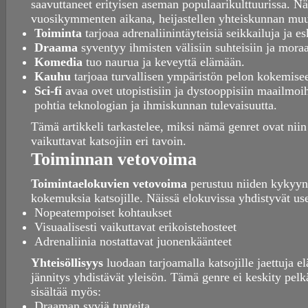
saavuttaneet erityisen aseman populaarikulttuurissa. N
vuosikymmenten aikana, heijastellen yhteiskunnan muuto
Toiminta
tarjoaa adrenaliinintäyteisiä seikkailuja ja e
Draama
syventyy ihmisten välisiin suhteisiin ja mora
Komedia
tuo naurua ja keveyttä elämään.
Kauhu
tarjoaa turvallisen ympäristön pelon kokemisee
Sci-fi
avaa ovet utopistisiin ja dystooppisiin maailmo
pohtia teknologian ja ihmiskunnan tulevaisuutta.
Tämä artikkeli tarkastelee, miksi nämä genret ovat niin 
vaikuttavat katsojiin eri tavoin.
Toiminnan vetovoima
Toimintaelokuvien vetovoima
perustuu niiden kykyyn t
kokemuksia katsojille. Näissä elokuvissa yhdistyvät us
Nopeatempoiset kohtaukset
Visuaalisesti vaikuttavat erikoistehosteet
Adrenaliinia nostattavat juonenkäänteet
Yhteisöllisyys
luodaan tarjoamalla katsojille jaettuja el
jännitys yhdistävät yleisön. Tämä genre ei keskity pelk
sisältää myös:
Draaman syviä tunteita