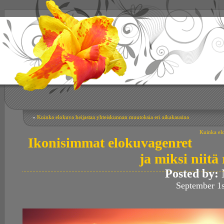
«
Kuinka elokuva heijastaa yhteiskunnan muutoksia eri aikakausina
Kuinka el
Ikonisimmat elokuvagenret
ja miksi niitä
Posted by:
September 1