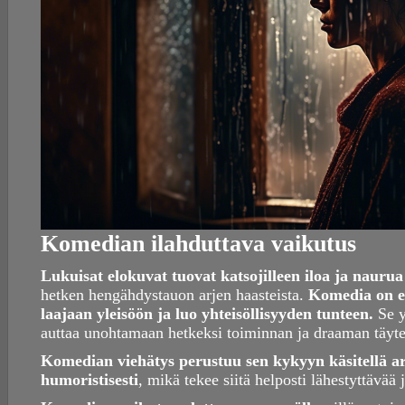
Komedian ilahduttava vaikutus
Lukuisat elokuvat tuovat katsojilleen iloa ja nauru
hetken hengähdystauon arjen haasteista.
Komedia on e
laajaan yleisöön ja luo yhteisöllisyyden tunteen.
Se y
auttaa unohtamaan hetkeksi toiminnan ja draaman täyt
Komedian viehätys perustuu sen kykyyn käsitellä ark
humoristisesti
, mikä tekee siitä helposti lähestyttävää 