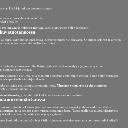
 vastaa käsikirjoituksen antamaa suuntaa.
elun ja erikoistehosteiden avulla.
äksi yleisölle.
i tätä
luovaa ja teknistä matkaa
käsikirjoituksesta valkokankaalle.
okuvatuotannossa
joka ohjaa koko tuotantoprosessia ideasta valmiiseen elokuvaan. Se tarjoaa selkeän rakenteen
van visuaalista ja emotionaalista kerrontaa.
lle tuotantoryhmän jäsenille. Käsikirjoituksen tarkka analyysi ja ymmärrys ovat
nen päämäärä saavutetaan.
itys korostuu edelleen, sillä se toimii perustana editointiprosessissa. Tämä vaihe varmistaa,
 alkuperäiselle käsikirjoitukselle.
sekä ohjaajan että jälkituotantotiimin työtä.
Yhteinen ymmärrys ja sitoutuminen
välle elokuvatuotannolle.
myös
selkäranka
, joka yhdistää kaikki elokuvan tuotantovaiheet.
tuotantoryhmän kanssa
ä tuotantoryhmän jokainen jäsen työskentelee saumattomasti yhdessä elokuvan vision
tulkitsijana, joka tuo sen eloon visuaalisessa muodossa. Tämä edellyttää tiivistä yhteistyötä
ilyttää alkuperäisen tarkoituksensa ja syvyytensä.
kninen henkilökunta ymmärtävät käsikirjoituksen keskeiset teemat ja tavoitteet, mikä edistää