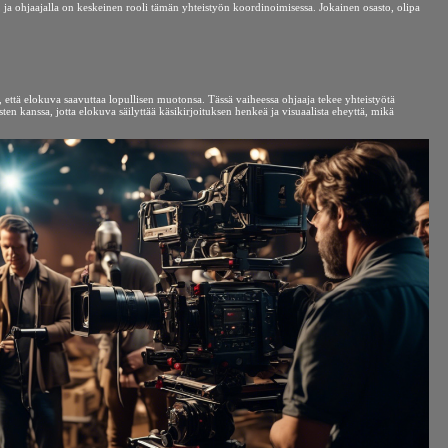
ä, ja ohjaajalla on keskeinen rooli tämän yhteistyön koordinoimisessa. Jokainen osasto, olipa
, että elokuva saavuttaa lopullisen muotonsa. Tässä vaiheessa ohjaaja tekee yhteistyötä
ten kanssa, jotta elokuva säilyttää käsikirjoituksen henkeä ja visuaalista eheyttä, mikä