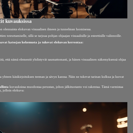
ntit kuvauksissa
n olennaista elokuvan visuaalisen ilmeen ja tunnelman luomisessa.
n toteuttamiselle, sillä se tarjoaa pohjan ohjaajan visuaalisille ja esteettisille valinnoille.
vaavat katsojan kokemusta ja tukevat elokuvan kerrontaa:
siitä, että nämä elementit yhdistyvät saumattomasti, ja hänen visuaalinen näkemyksensä ohjaa
a yhteen käsikirjoituksen teeman ja sävyn kanssa. Näin ne tukevat tarinan kulkua ja luovat
allinta
kuvauksissa muodostaa perustan, johon jälkituotanto voi rakentaa. Tämä varmistaa
, jolloin elokuva: