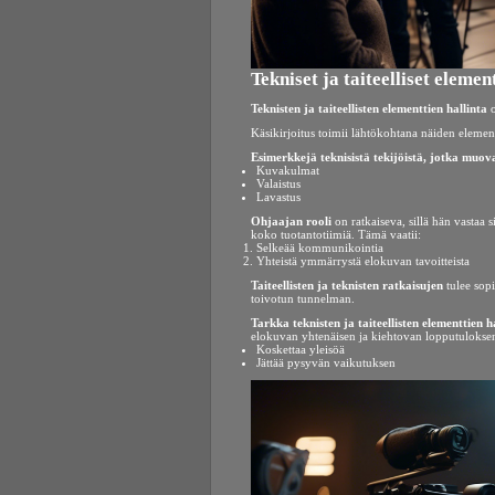
Tekniset ja taiteelliset eleme
Teknisten ja taiteellisten elementtien hallinta
o
Käsikirjoitus toimii lähtökohtana näiden elementtie
Esimerkkejä teknisistä tekijöistä, jotka muo
Kuvakulmat
Valaistus
Lavastus
Ohjaajan rooli
on ratkaiseva, sillä hän vastaa 
koko tuotantotiimiä. Tämä vaatii:
Selkeää kommunikointia
Yhteistä ymmärrystä elokuvan tavoitteista
Taiteellisten ja teknisten ratkaisujen
tulee sopi
toivotun tunnelman.
Tarkka teknisten ja taiteellisten elementtien h
elokuvan yhtenäisen ja kiehtovan lopputuloksen
Koskettaa yleisöä
Jättää pysyvän vaikutuksen