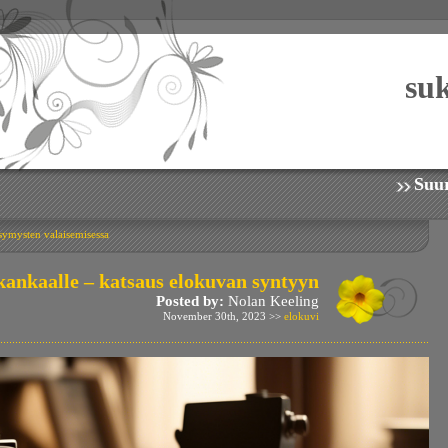
su
Suur
ysymysten valaisemisessa
kankaalle – katsaus elokuvan syntyyn
Posted by:
Nolan Keeling
November 30th, 2023 >>
elokuvi