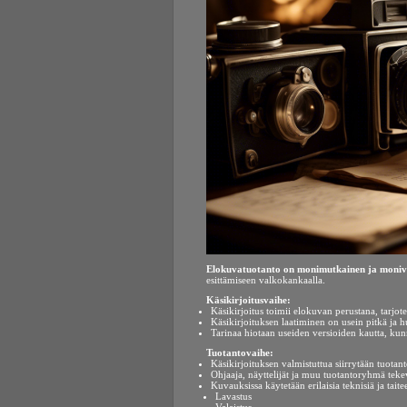
Elokuvatuotanto on monimutkainen ja moniva
esittämiseen valkokankaalla.
Käsikirjoitusvaihe:
Käsikirjoitus toimii elokuvan perustana, tarjot
Käsikirjoituksen laatiminen on usein pitkä ja h
Tarinaa hiotaan useiden versioiden kautta, ku
Tuotantovaihe:
Käsikirjoituksen valmistuttua siirrytään tuotan
Ohjaaja, näyttelijät ja muu tuotantoryhmä teke
Kuvauksissa käytetään erilaisia teknisiä ja taitee
Lavastus