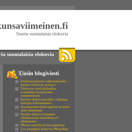
kunsaviimeinen.fi
Suuria suomalaisia elokuvia
ia suomalaisia elokuvia
Uusin blogiviesti
Käsikirjoituksesta valkokankaalle –
katsaus elokuvan syntyyn
Elokuvan rooli globaalien
sosiaalisten kysymysten
valaisemisessa
Kuinka elokuvamusiikki vaikuttaa
katsojan kokemukseen
Ikonisimmat elokuvagenret ja miksi
niitä rakastetaan
Kuinka elokuva heijastaa
yhteiskunnan muutoksia eri
aikakausina
iPhone sopii hyvin kuvaamiseen
Luo parempia elokuvia iPhonellasi