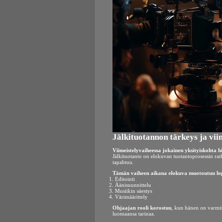
Jälkituotannon tärkeys ja vii
Viimeistelyvaiheessa jokainen yksityiskohta h
Jälkituotanto on elokuvan tuotantoprosessin rat
tapahtuu.
Tämän vaiheen aikana elokuva muotoutuu lo
Editointi
Äänisuunnittelu
Musiikin säestys
Värimäärittely
Ohjaajan rooli korostuu
, kun hänen on varmist
luomaansa tarinaa.