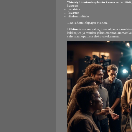
Yhteistyö tuotantoryhmän kanssa
on kriittist
kyseessä:
valaistus
lavastus
äänisuunnittelu
…on sidottu ohjaajan visioon.
Jälkituotanto
on vaihe, jossa ohjaaja varmistaa
leikkaajien ja muiden jälkituotannon ammattilais
vahvistaa lopullista elokuvakokemusta.