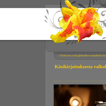
«
Elokuvan rooli globaalien sosiaalisten k
Käsikirjoituksesta valko