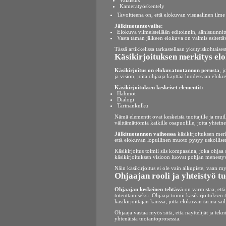
Valaistus
Kameratyöskentely
Tavoitteena on, että elokuvan visuaalinen ilme
Jälkituotantovaihe:
Elokuva viimeistellään editoinnin, äänisuunnitt
Vasta tämän jälkeen elokuva on valmis esitettäv
Tässä artikkelissa tarkastellaan yksityiskohtaisest
Käsikirjoituksen merkitys el
Käsikirjoitus on elokuvatuotannon perusta
, 
ja vision, joita ohjaaja käyttää luodessaan eloku
Käsikirjoituksen keskeiset elementit:
Hahmot
Dialogi
Tarinankulku
Nämä elementit ovat keskeisiä tuottajille ja mui
välttämättömiä kaikille osapuolille, jotta yhtei
Jälkituotannon vaiheessa
käsikirjoituksen merk
että elokuvan lopullinen muoto pysyy uskollisena
Käsikirjoitus toimii siis kompassina, joka ohjaa 
käsikirjoituksen visioon luovat pohjan menesty
Näin käsikirjoitus ei ole vain alkupiste, vaan 
Ohjaajan rooli ja yhteistyö 
Ohjaajan keskeinen tehtävä
on varmistaa, ett
toteuttamiseksi. Ohjaaja toimii käsikirjoituksen 
käsikirjoittajan kanssa, jotta elokuvan tarina sä
Ohjaaja vastaa myös siitä, että näyttelijät ja te
yhtenäistä tuotantoprosessia.