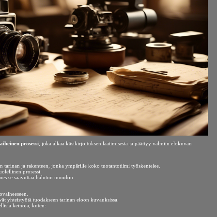
iheinen prosessi
, joka alkaa käsikirjoituksen laatimisesta ja päättyy valmiin elokuvan
en tarinan ja rakenteen, jonka ympärille koko tuotantotiimi työskentelee.
uolellinen prosessi.
nnes se saavuttaa halutun muodon.
tovaiheeseen.
vät yhteistyötä tuodakseen tarinan eloon kuvauksissa.
llisia keinoja, kuten: