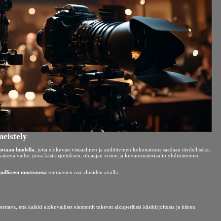
meistely
iotaan huolella
, jotta elokuvan visuaalinen ja auditiivinen kokonaisuus saadaan täydelliseksi.
kaiseva vaihe, jossa käsikirjoituksen, ohjaajan vision ja kuvausmateriaalin yhdistäminen
pulliseen muotoonsa
seuraavien osa-alueiden avulla:
ettava, että kaikki elokuvalliset elementit tukevat alkuperäistä käsikirjoitusta ja hänen