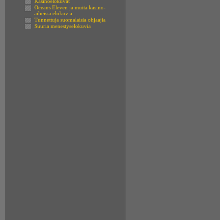
Kasinoelokuvat
Oceans Eleven ja muita kasino-
aiheisia elokuvia
Tunnettuja suomalaisia ohjaajia
Suuria menestyselokuvia